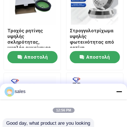
Γύρος εργοστασίων
Τροχός ρητίνης
Στρογγυλοτρίχωμα
Ποιοτικός έλεγχος
υψηλής
υψηλής
σκληρότητας,
φωτεινότητας από
υψηλής ευκρίνειας,
ρητίνη
επαφή
διαμέτρου 150mm,
Στρογγυλοτρίχωμα
Αποστολή
Αποστολή
σχεδιασμένος για
γυαλιού λεπτού
μακροχρόνια
γυαλιού που
ερώτησης
ερώτησης
Νέα
απόδοση στην κοπή
προσφέρει
και λείανση.
εξαιρετική αντοχή
και αποδοτικότητα
τρίχωσης
Ζητήστε ένα απόσπασμα
sales
τροχός άλεσης διαμαντιών
12:56 PM
Good day, what product are you looking 
Ηλεκτρολυτικός τροχός άλεσης