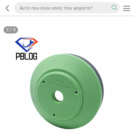
2
/
4