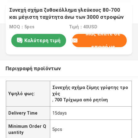
Συνεχή σχήμα ζυθοκόλλημα γλεύκους 80-700
και μέγιστη ταχύτητα άνω των 3000 στροφών
ανά λεπτό
MOQ：5pcs
Τιμή：40USD
Μας ελάτε σε
Καλύτερη τιμή
επαφή με
Περιγραφή προϊόντων
Συνεχής σχήμα ζύμης γρίφτης τρο
Υψηλό φως:
χός
,
700 Τρίχωμα από ρητίνη
Delivery Time
15days
Minimum Order Q
5pcs
uantity