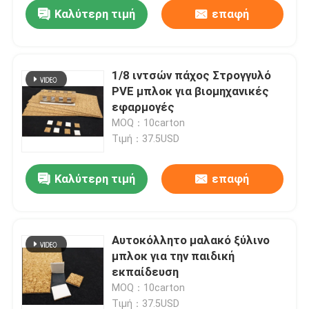
Καλύτερη τιμή
επαφή
1/8 ιντσών πάχος Στρογγυλό
PVE μπλοκ για βιομηχανικές
εφαρμογές
MOQ：10carton
Τιμή：37.5USD
Καλύτερη τιμή
επαφή
Αρχική Σελίδα
Αυτοκόλλητο μαλακό ξύλινο
μπλοκ για την παιδική
Προϊόντα
εκπαίδευση
MOQ：10carton
Σχετικά με εμάς
Τιμή：37.5USD