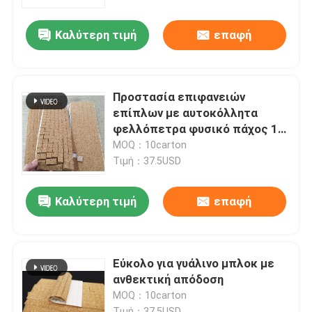
Καλύτερη τιμή
επαφή
Γύρος εργοστασίων
Ποιοτικός έλεγχος
Προστασία επιφανειών
επίπλων με αυτοκόλλητα
επαφή
φελλόπετρα φυσικό πάχος 1/8
ίντσες
MOQ：10carton
Τιμή：37.5USD
Νέα
Καλύτερη τιμή
επαφή
Ζητήστε ένα απόσπασμα
τροχός άλεσης διαμαντιών
Εύκολο για γυάλινο μπλοκ με
ανθεκτική απόδοση
MOQ：10carton
Ηλεκτρολυτικός τροχός άλεσης
Τιμή：37.5USD