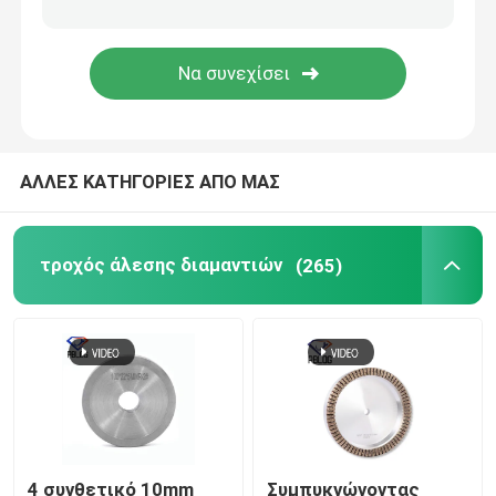
Σύνολο εργαλείων ηλεκτρολόγων
Γυαλίζοντας σκόνη γυαλιού
ΑΛΛΕΣ ΚΑΤΗΓΟΡΙΕΣ ΑΠΟ ΜΑΣ
Προσωπικοί προστατευτικοί εξοπλισμοί
τέμνων δίσκος διαμαντιών
τροχός άλεσης διαμαντιών
(265)
Αυτοκόλλητα φελλόπλαστα
4 συνθετικό 10mm
Συμπυκνώνοντας