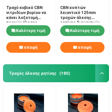
Τραχύ κυβικό CBN
CBN κοπτών
νιτριδίων βορίου να
λειαντικό 125mm
κάνει λοξοτομή
τροχών άλεσης
τροχών άλεσης
ρητίνης διαμαντιών
ηλεκτρολυτικό
που προσαρμόζεται
Καλύτερη τιμή
Καλύτερη τιμή
επαφή
επαφή
Τροχός άλεσης ρητίνης
(180)