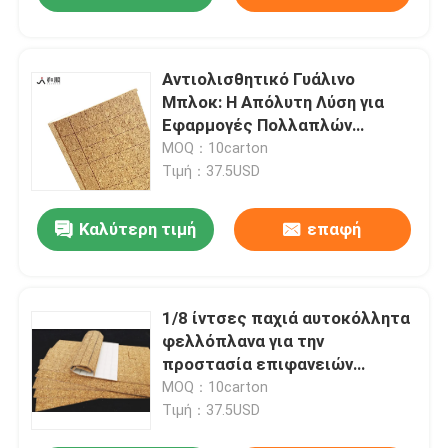
Αντιολισθητικό Γυάλινο
Μπλοκ: Η Απόλυτη Λύση για
Εφαρμογές Πολλαπλών
Χρήσεων
MOQ：10carton
Τιμή：37.5USD
Καλύτερη τιμή
επαφή
1/8 ίντσες παχιά αυτοκόλλητα
φελλόπλανα για την
προστασία επιφανειών
επίπλων
MOQ：10carton
Τιμή：37.5USD