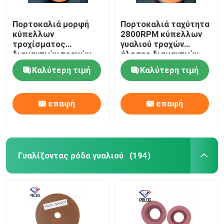
Πορτοκαλιά μορφή
Πορτοκαλιά ταχύτητα
κύπελλων
2800RPM κύπελλων
τροχίσματος
γυαλιού τροχών
διαμαντιών τροχών
άλεσης διαμαντιών
άλεσης ρητίνης
ρητίνης
Καλύτερη τιμή
Καλύτερη τιμή
πλακών cOem
επαφή
επαφή
Γυαλίζοντας ρόδα γυαλιού
(194)