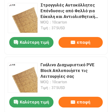
Στρογγυλές Αυτοκόλλητες
Επένδυσεις από Φελλό για
Εύκολη και Αντιολισθητική
Απόδοση
MOQ：10carton
Τιμή：37.5USD
Καλύτερη τιμή
επαφή
Γυάλινο Διαχωριστικό PVE
Block Απλοποιήστε τις
Λειτουργίες σας
MOQ：10carton
Τιμή：37.5USD
Καλύτερη τιμή
επαφή