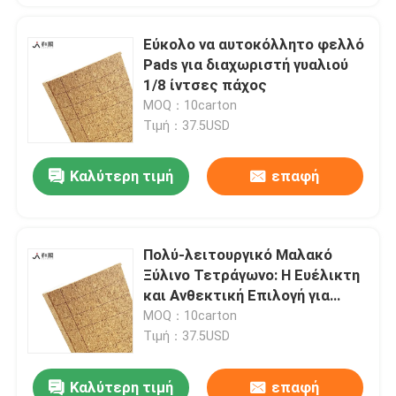
Εύκολο να αυτοκόλλητο φελλό
Pads για διαχωριστή γυαλιού
1/8 ίντσες πάχος
MOQ：10carton
Τιμή：37.5USD
Καλύτερη τιμή
επαφή
Πολύ-λειτουργικό Μαλακό
Ξύλινο Τετράγωνο: Η Ευέλικτη
και Ανθεκτική Επιλογή για
Κάθε Έργο
MOQ：10carton
Τιμή：37.5USD
Καλύτερη τιμή
επαφή