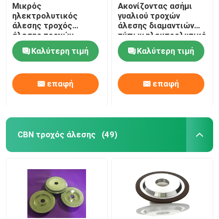
Μικρός
Ακονίζοντας ασήμι
ηλεκτρολυτικός
γυαλιού τροχών
άλεσης τροχός
άλεσης διαμαντιών
άλεσης τροχών
τύπων ηλεκτρολυτικό
ασημένιος
κύπελλο
Καλύτερη τιμή
Καλύτερη τιμή
ηλεκτρικός 50mm
επαφή
επαφή
CBN τροχός άλεσης
(49)