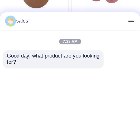
Γυαλίζοντας ρόδα
Η ρόδινη 150mm
sales
περιφερειακού
γυαλιού μεταλλίνη
γυαλιού BK Artifex
ροδών ακρών
παράλληλη για τη
γυαλίζοντας
7:33 AM
στρογγυλή μηχανή
τελειώνει
Καλύτερη τιμή
Καλύτερη τιμή
ακρών
Good day, what product are you looking 
for?
επαφή
επαφή
Δείτε περισσότερων
Αρχική Σελίδα
Περίπου εμείς
επαφή
Desktop Site
Sitemap
Privacy Policy