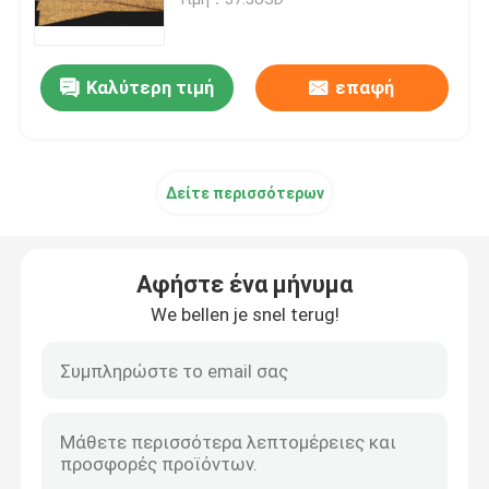
CBN τροχός άλεσης
Καλύτερη τιμή
επαφή
Αφήστε ένα μήνυμα
Τροχός άλεσης ρητίνης
We bellen je snel terug!
Δείτε περισσότερων
Γυαλίζοντας ρόδα γυαλιού
Κομμάτια τρυπανιών γυαλιού
Αφήστε ένα μήνυμα
We bellen je snel terug!
Τέμνον εργαλείο γυαλιού
Μέρη μηχανημάτων γυαλιού
Ακονίζοντας μηχανή γυαλιού
υποβολή