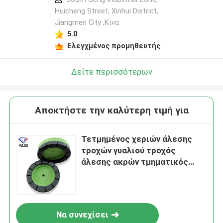
Huicheng Street, Xinhui District,
Jiangmen City ,Κίνα
Αφήστε ένα μήνυμα
5.0
We bellen je snel terug!
Ελεγχμένος προμηθευτής
Δείτε περισσότερων
Αποκτήστε την καλύτερη τιμή για
Τετμημένος χεριών άλεσης
τροχών γυαλιού τροχός
άλεσης ακρών τμηματικός
πράσινος
υποβολή
Να συνεχίσει