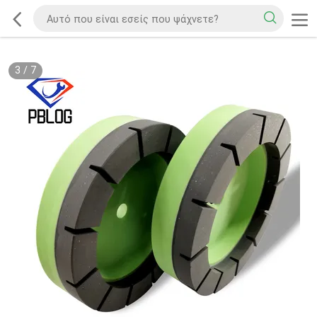
3
/
7