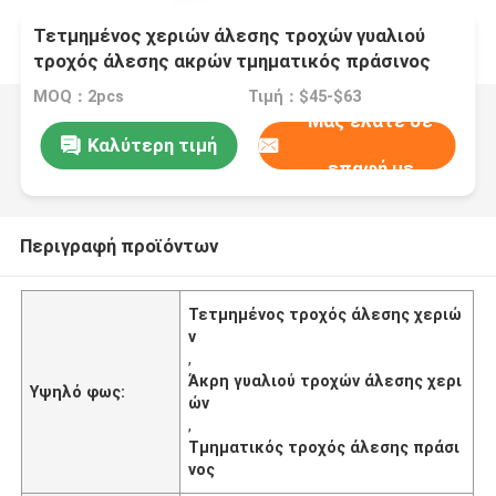
Τετμημένος χεριών άλεσης τροχών γυαλιού
τροχός άλεσης ακρών τμηματικός πράσινος
MOQ：2pcs
Τιμή：$45-$63
Μας ελάτε σε
Καλύτερη τιμή
επαφή με
Περιγραφή προϊόντων
Τετμημένος τροχός άλεσης χεριώ
ν
,
Άκρη γυαλιού τροχών άλεσης χερι
Υψηλό φως:
ών
,
Τμηματικός τροχός άλεσης πράσι
νος