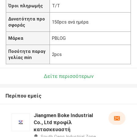
Όροι πληρωμής
T/T
Δυνατότητα προ
150pcs ανά ημέρα
σφοράς
Μάρκα
PBLOG
Ποσότητα παραγ
2pcs
γελίας min
Δείτε περισσότερων
Περίπου εμείς
Jiangmen Boke Industrial
Co., Ltd προφίλ
κατασκευαστή
South Geng Industrial Zone,