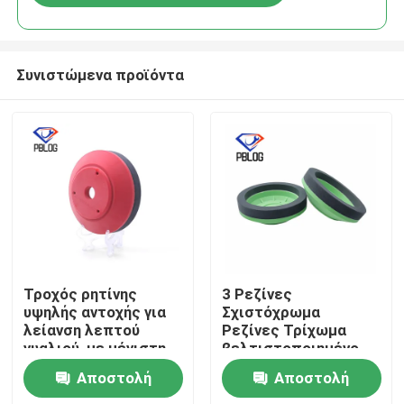
Συνιστώμενα προϊόντα
Αρχική Σελίδα
Τροχός ρητίνης
3 Ρεζίνες
υψηλής αντοχής για
Σχιστόχρωμα
λείανση λεπτού
Ρεζίνες Τρίχωμα
Προϊόντα
γυαλιού, με μέγιστη
βελτιστοποιημένο
ταχύτητα μικρότερη
για την ταχεία
Αποστολή
Αποστολή
από 2800RPM,
αφαίρεση υλικών και
Σχετικά με εμάς
βελτιστοποιημένος
ομαλή επιφάνεια