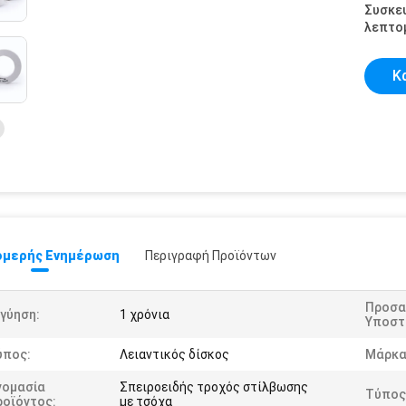
Συσκε
λεπτομ
Κ
μερής Ενημέρωση
Περιγραφή Προϊόντων
Προσα
γύηση:
1 χρόνια
Υποστ
ύπος:
Λειαντικός δίσκος
Μάρκα
νομασία
Σπειροειδής τροχός στίλβωσης
Τύπος
ροϊόντος:
με τσόχα