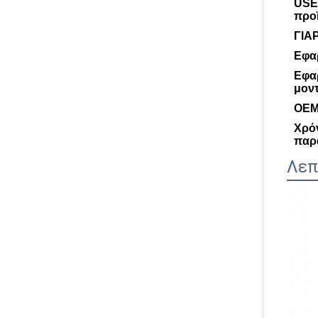
USE
προ
ΓΙΑ
Εφα
Εφα
μον
OEM
Χρό
παρ
Λεπ