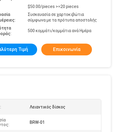
$50.00/pieces >=20 pieces
υασία
Συσκευασία σε χαρτοκιβώτια
έρειες:
σύμφωνα με τα πρότυπα αποστολής
ότητα
500 κομμάτι/κομμάτια ανά Ημέρα
οράς:
αλύτερη Τιμή
Επικοινωνία
:
Λειαντικός δίσκος
σία
BRW-01
ντος: