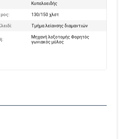
:
Κυπελοειδής
τρος:
130/150 χλστ
λειδί:
Τμήμα λείανσης διαμαντιών
Μηχανή λοξοτομής Φορητός
ή:
γωνιακός μύλος