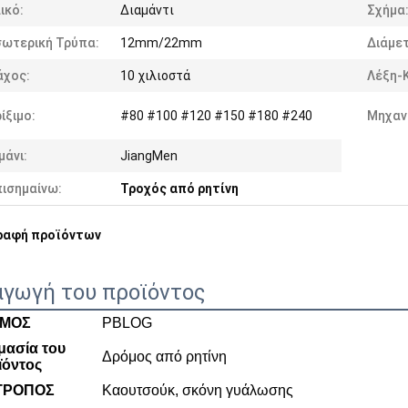
ικό:
Διαμάντι
Σχήμα
σωτερική Τρύπα:
12mm/22mm
Διάμε
άχος:
10 χιλιοστά
Λέξη-Κ
ίξιμο:
#80 #100 #120 #150 #180 #240
Μηχαν
μάνι:
JiangMen
πισημαίνω:
Τροχός από ρητίνη
ραφή προϊόντων
αγωγή του προϊόντος
ΜΟΣ
PBLOG
μασία του
Δρόμος από ρητίνη
ϊόντος
ΤΡΟΠΟΣ
Καουτσούκ, σκόνη γυάλωσης