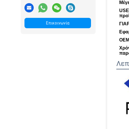
Μέγ
USE
προ
Επικοινωνία
ΓΙΑ
Εφα
OEM
Χρό
παρ
Λεπ