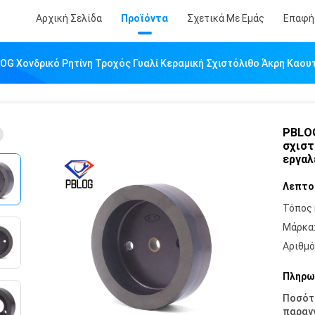
Αρχική Σελίδα
Προϊόντα
Σχετικά Με Εμάς
Επαφή
OG Χονδρικό Ρητίνη Τροχός Γυαλί Κεραμική Σχιστόλιθο Άκρη Καο
PBLOG
σχιστ
εργαλ
Λεπτο
Τόπος 
Μάρκα
Αριθμό
Πληρω
Ποσότ
παραγγ