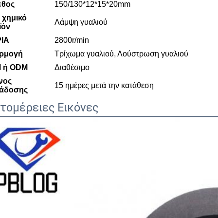
εθος
150/130*12*15*20mm
 χημικό
Λάμψη γυαλιού
ϊόν
ΡΙΑ
2800r/min
ρμογή
Τρίχωμα γυαλιού, Λούστρωση γυαλιού
 ή ODM
Διαθέσιμο
νος
15 ημέρες μετά την κατάθεση
άδοσης
τομέρειες Εικόνες