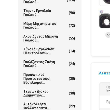
(128)
Γυαλιού...
Τέμνον Εργαλείο
(96)
Γυαλιού...
Μέρη Μηχανημάτων
(72)
Γυαλιού...
Ακονίζοντας Μηχανή
(55)
Γυαλιού...
Σύνολο Εργαλείων
(14)
Ηλεκτρολόγων...
Γυαλίζοντας Σκόνη
(24)
Γυαλιού...
Λεπτο
Προσωπικοί
Προστατευτικοί
(30)
Εξοπλισμοί...
Π
Υ
Τέμνων Δίσκος
(30)
Διαμαντιών...
Ε
Αυτοκόλλητα
(22)
Φελλόπλαστα...