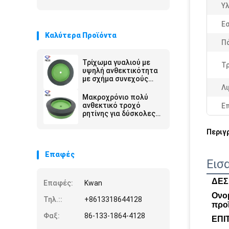
Υλ
Ε
Καλύτερα Προϊόντα
Π
Τρίχωμα γυαλιού με
Τρ
υψηλή ανθεκτικότητα
με σχήμα συνεχούς
εργασίας
Λι
Μακροχρόνιο πολύ
ανθεκτικό τροχό
Ε
ρητίνης για δύσκολες
εφαρμογές άλεσης
Περιγ
Επαφές
Εισ
ΔΕΣ
Επαφές:
Kwan
Ονο
Τηλ.::
+8613318644128
προ
Φαξ:
86-133-1864-4128
ΕΠΙ