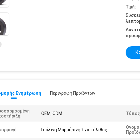
Τιμή:
Συσκε
λεπτομ
Δυνατ
προσφ
Κ
μερής Ενημέρωση
Περιγραφή Προϊόντων
ροσαρμοσμένη
OEM, ODM
Τύπος
ποστήριξη:
Ονομα
φαρμογή:
Γυάλινη Μαρμάρινη Σχιστόλιθος
Προϊό