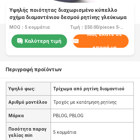
Υψηλής ποιότητας διαχωρισμένο κύπελλο
σχήμα διαμαντένιου δεσμού ρητίνης γλεύκωμα
MOQ：5 κομμάτια
Τιμή：$50.00/pieces 5-19 pieces
Μας ελάτε σε
Καλύτερη τιμή
επαφή με
Περιγραφή προϊόντων
Υψηλό φως:
Τρίχωμα από ρητίνη διαμαντιού
Αριθμό μοντέλου
Τροχός με κατάτμηση ρητίνης
Μάρκα
PBLOG, PBLOG
Ποσότητα παραγ
5 κομμάτια
γελίας min