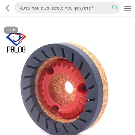
3
/
6