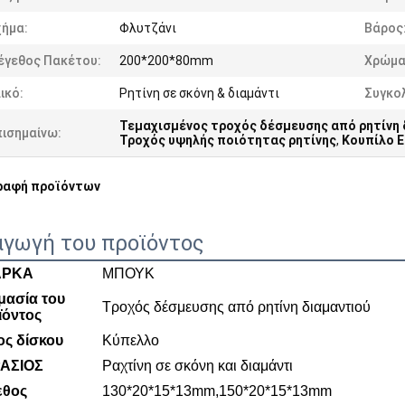
χήμα:
Φλυτζάνι
Βάρος
έγεθος Πακέτου:
200*200*80mm
Χρώμα
ικό:
Ρητίνη σε σκόνη & διαμάντι
Συγκο
Τεμαχισμένος τροχός δέσμευσης από ρητίνη 
πισημαίνω:
Τροχός υψηλής ποιότητας ρητίνης
,
Κουπίλο Ε
ραφή προϊόντων
αγωγή του προϊόντος
ΑΡΚΑ
ΜΠΟΥΚ
μασία του
Τροχός δέσμευσης από ρητίνη διαμαντιού
ϊόντος
ος δίσκου
Κύπελλο
ΑΣΙΟΣ
Ραχτίνη σε σκόνη και διαμάντι
εθος
130*20*15*13mm,150*20*15*13mm