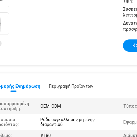
Τιμή:
Συσκε
λεπτομ
Δυνατ
προσφ
Κ
μερής Ενημέρωση
Περιγραφή Προϊόντων
ροσαρμοσμένη
OEM, ODM
Τύπος
ποστήριξη:
νομασία
Ρόδα συγκόλλησης ρητίνης
Εφαρμ
ροϊόντος:
διαμαντιού
ίξιμο:
#180
Διάμε