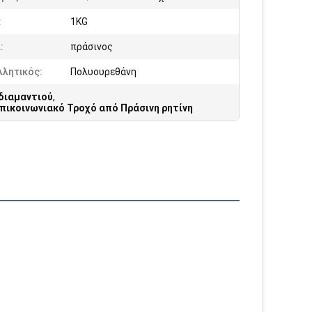
:
1KG
:
πράσινος
λλητικός:
Πολυουρεθάνη
διαμαντιού
,
πικοινωνιακό Τροχό από Πράσινη ρητίνη