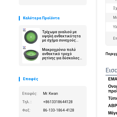
Σ
Μ
Καλύτερα Προϊόντα
Υλ
Τρίχωμα γυαλιού με
υψηλή ανθεκτικότητα
Ε
με σχήμα συνεχούς
εργασίας
Μακροχρόνιο πολύ
ανθεκτικό τροχό
Περιγ
ρητίνης για δύσκολες
εφαρμογές άλεσης
Εισ
Επαφές
ΕΜ
Ονο
προ
Επαφές:
Mr. Kwan
Τύπ
Τηλ.::
+8613318644128
ΑΒΡ
Φαξ:
86-133-1864-4128
Μέγ