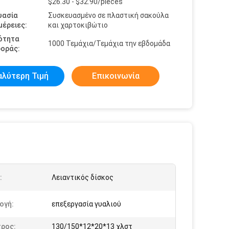
$26.30 - $32.90/pieces
υασία
Συσκευασμένο σε πλαστική σακούλα
έρειες:
και χαρτοκιβώτιο
ότητα
1000 Τεμάχια/Τεμάχια την εβδομάδα
οράς:
αλύτερη Τιμή
Επικοινωνία
:
Λειαντικός δίσκος
ογή:
επεξεργασία γυαλιού
τρος:
130/150*12*20*13 χλστ