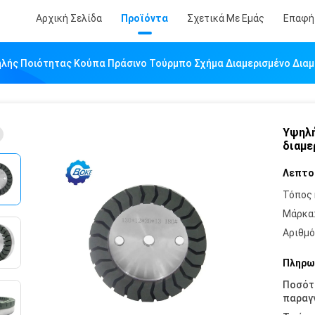
Αρχική Σελίδα
Προϊόντα
Σχετικά Με Εμάς
Επαφή
λής Ποιότητας Κούπα Πράσινο Τούρμπο Σχήμα Διαμερισμένο Διαμ
Υψηλή
διαμε
Λεπτο
Τόπος 
Μάρκα
Αριθμό
Πληρω
Ποσότ
παραγγ