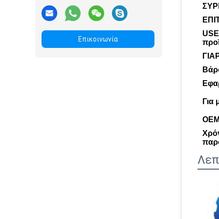
ΣΥΡ
ΕΠΙ
USE
Επικοινωνία
προ
ΓΙΑ
Βάρ
Εφα
Για 
OEM
Χρό
παρ
Λεπ