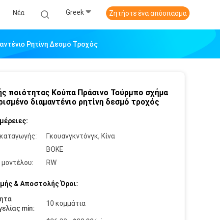
Greek
Νέα
Ζητήστε ένα απόσπασμα
αντένιο Ρητίνη Δεσμό Τροχός
ς ποιότητας Κούπα Πράσινο Τούρμπο σχήμα
ρισμένο διαμαντένιο ρητίνη δεσμό τροχός
μέρειες:
καταγωγής:
Γκουανγκντόνγκ, Κίνα
:
BOKE
 μοντέλου:
RW
μής & Αποστολής Όροι:
ητα
10 κομμάτια
ελίας min: