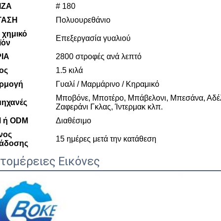
ΙΖΑ
# 180
ΤΑΣΗ
Πολυουρεθάνιο
 χημικό
Επεξεργασία γυαλιού
ϊόν
ΡΙΑ
2800 στροφές ανά λεπτό
ος
1.5 κιλά
ρμογή
Γυαλί / Μαρμάρινο / Κηραμικό
Μποβόνε, Μποτέρο, Μπάβελονι, Μπεσάνα, Αδέλι
μηχανές
Ζαφεράνι Γκλας, Ίντερμακ κλπ.
 ή ODM
Διαθέσιμο
νος
15 ημέρες μετά την κατάθεση
άδοσης
τομέρειες Εικόνες