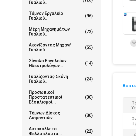
(128)
Γυαλιού...
Τέμνον Εργαλείο
(96)
Γυαλιού...
Μέρη Μηχανημάτων
(72)
Γυαλιού...
Ακονίζοντας Μηχανή
(55)
Γυαλιού...
Σύνολο Εργαλείων
(14)
Ηλεκτρολόγων...
Γυαλίζοντας Σκόνη
(24)
Γυαλιού...
Λεπτο
Προσωπικοί
Προστατευτικοί
(30)
Εξοπλισμοί...
Π
Υ
Τέμνων Δίσκος
(30)
Διαμαντιών...
Ο
Π
Αυτοκόλλητα
(22)
Φελλόπλαστα...
Τρ