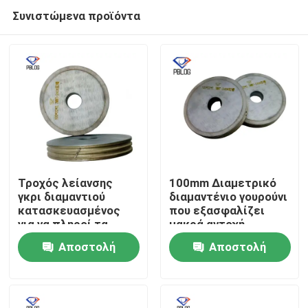
Συνιστώμενα προϊόντα
Τροχός λείανσης
100mm Διαμετρικό
γκρι διαμαντιού
διαμαντένιο γουρούνι
κατασκευασμένος
που εξασφαλίζει
Αρχική Σελίδα
για να πληροί τα
μακρά αντοχή
πρότυπα λείανσης
κατάλληλο για
Αποστολή
Αποστολή
γυαλιού,
εφαρμογές
Προϊόντα
προσφέροντας
μηχανικής ακριβείας
ερώτησης
ερώτησης
ομοιόμορφη
κατανομή κόκκων και
Σχετικά με εμάς
μεγάλη διάρκεια