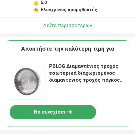
5.0
Αφήστε ένα μήνυμα
Ελεγχμένος προμηθευτής
We bellen je snel terug!
Δείτε περισσότερων
Αποκτήστε την καλύτερη τιμή για
PBLOG Διαμαντένιος τροχός
εσωτερικά διαχωρισμένος
διαμαντένιος τροχός πάγκος
γλιστρίτης τροχός γυαλί
γλιστρίσιμο μηχανή
εξαρτήματα
Να συνεχίσει
υποβολή