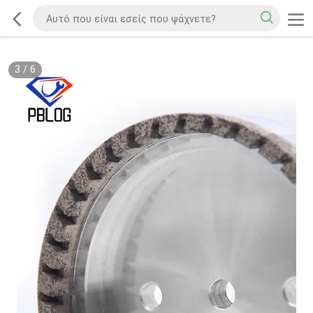
3
/
6