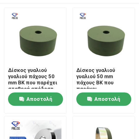
Δίσκος γυαλιού
Δίσκος γυαλιού
γυαλιού πάχους 50
γυαλιού 50 mm
mm BK που παρέχει
πάχους BK που
σταθερή απόδοση
παρέχει
και αποτελεσματική
αποτελεσματική
Αρχική Σελίδα
Αποστολή
Αποστολή
γυαλίστρωση για
γυαλίστρωση για το
διάφορα υλικά
στρωμένο γυαλί
ερώτησης
ερώτησης
γυαλιού
Προϊόντα
Σχετικά με εμάς