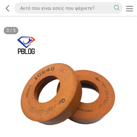
3
/
5