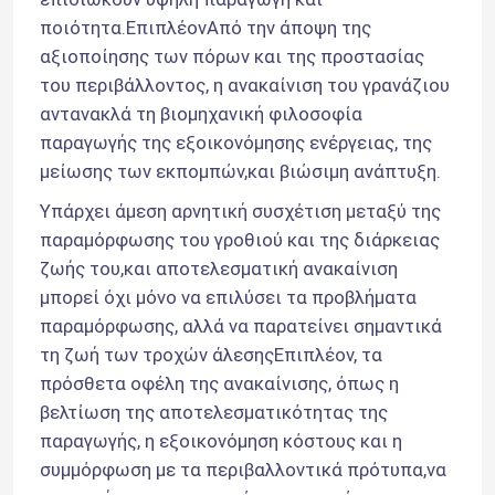
ποιότητα.ΕπιπλέονΑπό την άποψη της 
αξιοποίησης των πόρων και της προστασίας 
του περιβάλλοντος, η ανακαίνιση του γρανάζιου 
αντανακλά τη βιομηχανική φιλοσοφία 
παραγωγής της εξοικονόμησης ενέργειας, της 
μείωσης των εκπομπών,και βιώσιμη ανάπτυξη.
Υπάρχει άμεση αρνητική συσχέτιση μεταξύ της 
παραμόρφωσης του γροθιού και της διάρκειας 
ζωής του,και αποτελεσματική ανακαίνιση 
υποβολή
μπορεί όχι μόνο να επιλύσει τα προβλήματα 
παραμόρφωσης, αλλά να παρατείνει σημαντικά 
Αρχική Σελίδα
τη ζωή των τροχών άλεσηςΕπιπλέον, τα 
πρόσθετα οφέλη της ανακαίνισης, όπως η 
βελτίωση της αποτελεσματικότητας της 
Προϊόντα
παραγωγής, η εξοικονόμηση κόστους και η 
συμμόρφωση με τα περιβαλλοντικά πρότυπα,να 
Σχετικά με εμάς