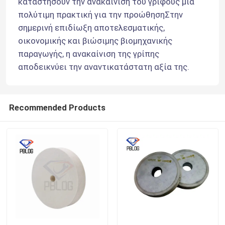
καταστήσουν την ανακαίνιση του γρίφους μια 
πολύτιμη πρακτική για την προώθησηΣτην 
σημερινή επιδίωξη αποτελεσματικής, 
Γύρος εργοστασίων
οικονομικής και βιώσιμης βιομηχανικής 
παραγωγής, η ανακαίνιση της γρίπης 
Ποιοτικός έλεγχος
αποδεικνύει την αναντικατάστατη αξία της.
επαφή
Recommended Products
Νέα
Ζητήστε ένα απόσπασμα
τροχός άλεσης διαμαντιών
Ηλεκτρολυτικός τροχός άλεσης