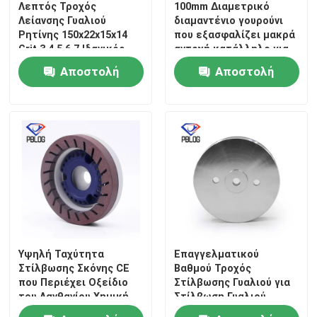
Λεπτός Τροχός
100mm Διαμετρικό
Λείανσης Γυαλιού
διαμαντένιο γουρούνι
Ρητίνης 150x22x15x14
που εξασφαλίζει μακρά
CBN τροχός άλεσης
Grit 3 4 5 6 7 Ιδανικός
αντοχή κατάλληλο για
για Εργασίες
εφαρμογές μηχανικής
Αποστολή
Αποστολή
Επεξεργασίας
ακριβείας
Τροχός άλεσης ρητίνης
Ευαίσθητων Επιφανειών
ερώτησης
ερώτησης
Γυαλιού
Γυαλίζοντας ρόδα γυαλιού
Κομμάτια τρυπανιών γυαλιού
Τέμνον εργαλείο γυαλιού
Υψηλή Ταχύτητα
Επαγγελματικού
Μέρη μηχανημάτων γυαλιού
Στίλβωσης Σκόνης CE
Βαθμού Τροχός
που Περιέχει Οξείδιο
Στίλβωσης Γυαλιού για
του Λανθανίου Χημική
Στίλβωση Γυαλιού
Ακονίζοντας μηχανή γυαλιού
Σύνθεση